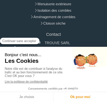
Menuiserie extérieure
Isolation des combles
Aménagement de combles
Cloison sèche
Contact
TROUVE SARL
18 Allée des Grands Champs
79260
La Crèche
Afficher le téléphone
Demander un devis
Plan du site
Mentions légales
Création et référencement du site par Simplébo